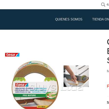
C
QUIENES SOMOS
TIENDA ON
M
P
S