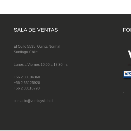
SALA DE VENTAS
FO
El Quilo 5535, Quinta Normal
Santiago-Chile
Lunes a Viernes 10:00 a 17:30hrs
+56 2 33104360
+56 2 33125920
+56 2 33110790
.
contacto@versluysltda.cl