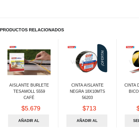
PRODUCTOS RELACIONADOS
¡OFERTA!
AISLANTE BURLETE
CINTA AISLANTE
CINTA 
TESAMOLL 5559
NEGRA 18X10MTS
BIC
CAFÉ
56203
$
5.679
$
713
AÑADIR AL
AÑADIR AL
SE
CARRITO
CARRITO
R 