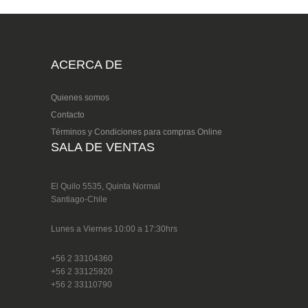
ACERCA DE
Quienes somos
Contacto
Términos y Condiciones para compras Online
SALA DE VENTAS
El Quilo 5535, Quinta Normal
Santiago-Chile
Lunes a Viernes 10:00 a 17:30hrs
+56 2 33104360
+56 2 33125920
+56 2 33110790