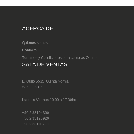
ACERCA DE
Quienes somos
Contacto
Términos y Condiciones para compras Online
SALA DE VENTAS
El Quilo 5535, Quinta Normal
Santiago-Chile
Lunes a Viernes 10:00 a 17:30hrs
+56 2 33104360
+56 2 33125920
+56 2 33110790