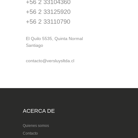
+56 2 33104360
+56 2 33125920
+56 2 33110790
El Quilo 5535, Quinta Normal
Santiago
contacto@versluysltda.cl
ACERCA DE
Quienes somos
Contacto