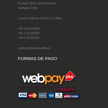
El Quilo 5535, Quinta Normal
Santiago-Chile
Lunes a Viernes 10:00 a 17:30hrs
+56 2 33104360
+56 2 33125920
+56 2 33110790
contacto@versluysltda.cl
FORMAS DE PAGO