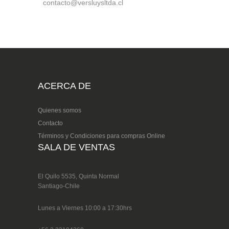
contacto@versluysltda.cl
ACERCA DE
Quienes somos
Contacto
Términos y Condiciones para compras Online
SALA DE VENTAS
El Quilo 5535, Quinta Normal
Santiago-Chile
Lunes a Viernes 10:00 a 17:30hrs