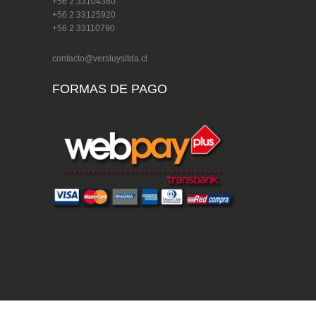
+56 2 33104360
+56 2 33125920
+56 2 33110790
contacto@versluysltda.cl
FORMAS DE PAGO
.