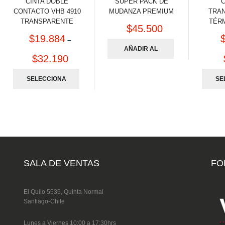
CINTA DOBLE
SUPER PACK DE
C
CONTACTO VHB 4910
MUDANZA PREMIUM
TRA
TRANSPARENTE
TÉR
$
45.500
$
19.884
–
AÑADIR AL
$
32.190
CARRITO
SELECCIONA
SE
R OPCIONES
R 
SALA DE VENTAS
FO
El Quilo 5535, Quinta Normal
Santiago-Chile
Lunes a Viernes 10:00 a 17:30hrs