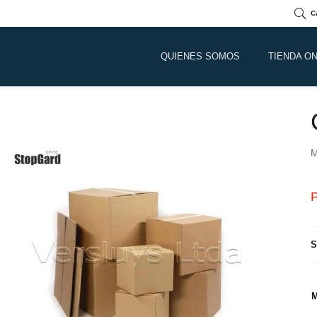
C
QUIENES SOMOS
TIENDA ON
M
P
S
M