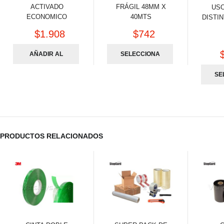
ACTIVADO
FRÁGIL 48MM X
US
ECONOMICO
40MTS
DISTI
$
1.908
$
742
AÑADIR AL
SELECCIONA
CARRITO
R OPCIONES
SE
R 
PRODUCTOS RELACIONADOS