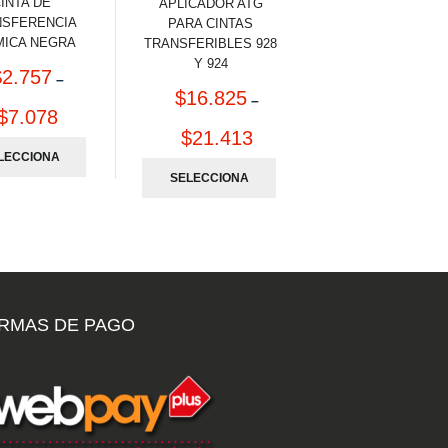
INTA DE
APLICADOR ATG
NSFERENCIA
PARA CINTAS
MICA NEGRA
TRANSFERIBLES 928
Y 924
$
2.757
–
$
16.825
–
$
7.078
$
21.413
LECCIONA
SELECCIONA
OPCIONES
R OPCIONES
RMAS DE PAGO