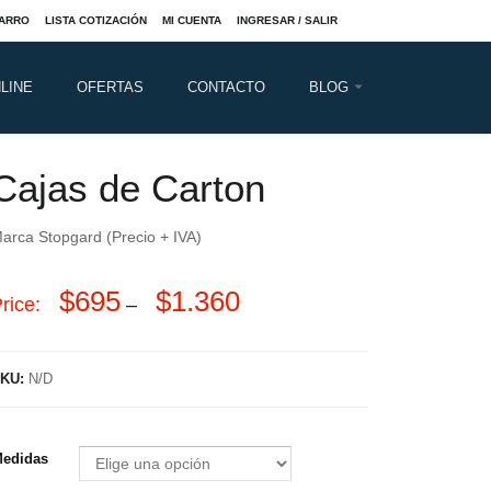
ARRO
LISTA COTIZACIÓN
MI CUENTA
INGRESAR / SALIR
LINE
OFERTAS
CONTACTO
BLOG
Cajas de Carton
arca Stopgard (Precio + IVA)
$
695
$
1.360
rice:
–
KU:
N/D
edidas