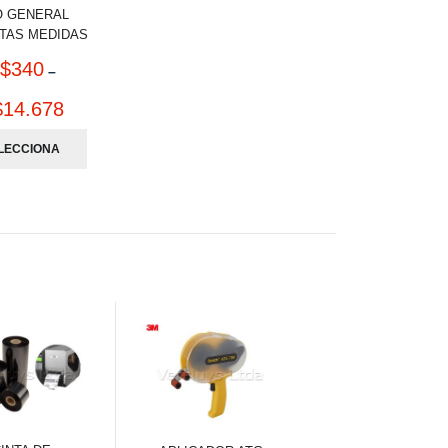
O GENERAL
NTAS MEDIDAS
$
340
–
$
14.678
LECCIONA
OPCIONES