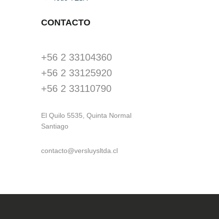
CONTACTO
+56 2 33104360
+56 2 33125920
+56 2 33110790
El Quilo 5535, Quinta Normal
Santiago
contacto@versluysltda.cl