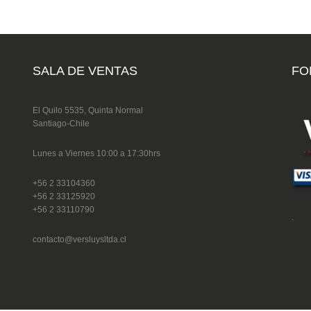
SALA DE VENTAS
FO
El Quilo 5535, Quinta Normal
Santiago-Chile
Lunes a Viernes 10:00 a 17:30hrs
+56 2 33104360
+56 2 33125920
+56 2 33110790
.
contacto@versluysltda.cl